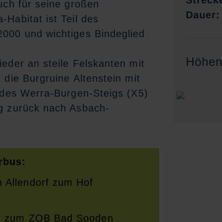
Streck
uch für seine großen
Dauer:
Habitat ist Teil des
000 und wichtiges Bindeglied
Höhenp
eder an steile Felskanten mit
 die Burgruine Altenstein mit
k des Werra-Burgen-Steigs (X5)
g zurück nach Asbach-
rbus:
 Allendorf zum Hof
rg zum ZOB Bad Sooden