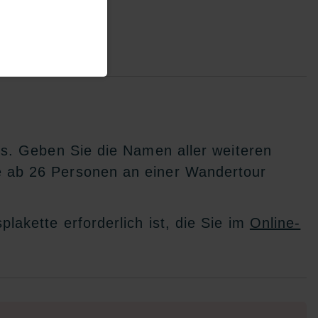
us. Geben Sie die Namen aller weiteren
e ab 26 Personen an einer Wandertour
.
akette erforderlich ist, die Sie im
Online-