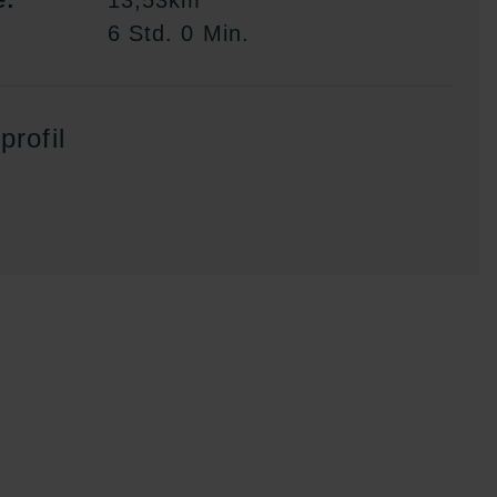
e:
13,53km
6 Std. 0 Min.
rofil