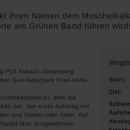
nkt ihren Namen dem Muschelkalk
rte am Grünen Band führen wird
Wegda
g P16 Asbach-Sickenberg
Start:
n den Geo-Naturpark Frau-Holle-
Ziel:
uschelkalkplateau, dem die
Schwie
en hat. Der erste Aufstieg mit
Aufsti
der und Vattenroder Stein. Auf
Abstie
schwald über ausgedehnten