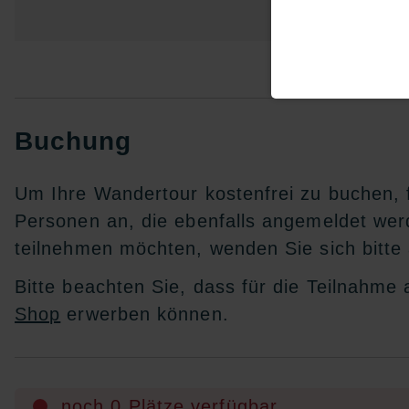
Buchung
Um Ihre Wandertour kostenfrei zu buchen, f
Personen an, die ebenfalls angemeldet we
teilnehmen möchten, wenden Sie sich bitte
Bitte beachten Sie, dass für die Teilnahme
Shop
erwerben können.
noch 0 Plätze verfügbar