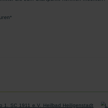
uren
*