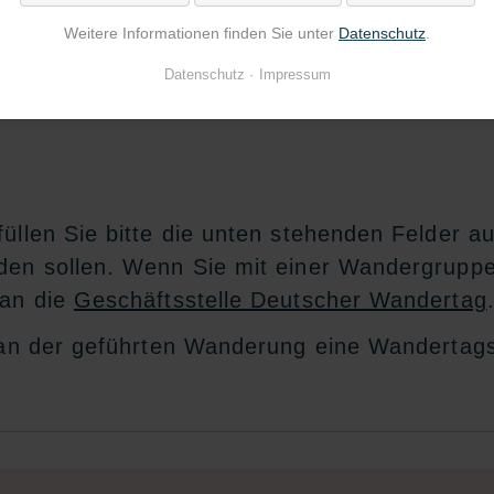
Weitere Informationen finden Sie unter
Datenschutz
.
Datenschutz
Impressum
üllen Sie bitte die unten stehenden Felder a
rden sollen. Wenn Sie mit einer Wandergrupp
 an die
Geschäftsstelle Deutscher Wandertag
 an der geführten Wanderung eine Wandertagspl