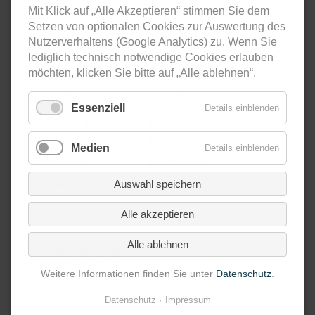
Mit Klick auf „Alle Akzeptieren“ stimmen Sie dem
Setzen von optionalen Cookies zur Auswertung des
Ziel:
Erholungspark Neubrunnen,
Nutzerverhaltens (Google Analytics) zu. Wenn Sie
Flinsberger Str. 15, 37308 Heilbad
lediglich technisch notwendige Cookies erlauben
Heiligenstadt
möchten, klicken Sie bitte auf „Alle ablehnen“.
Schwierigkeit:
mittel
Essenziell
Details einblenden
Aufstieg:
15m
Abstieg:
199m
Medien
Details einblenden
Strecke:
10,96km
Dauer:
3 Std. 30 Min.
Auswahl speichern
Alle akzeptieren
Alle ablehnen
Höhenprofil
Weitere Informationen finden Sie unter
Datenschutz
.
Datenschutz
Impressum