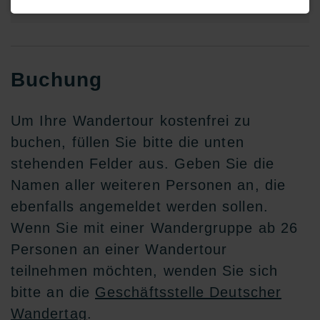
Buchung
Um Ihre Wandertour kostenfrei zu
buchen, füllen Sie bitte die unten
stehenden Felder aus. Geben Sie die
Namen aller weiteren Personen an, die
ebenfalls angemeldet werden sollen.
Wenn Sie mit einer Wandergruppe ab 26
Personen an einer Wandertour
teilnehmen möchten, wenden Sie sich
bitte an die
Geschäftsstelle Deutscher
Wandertag
.