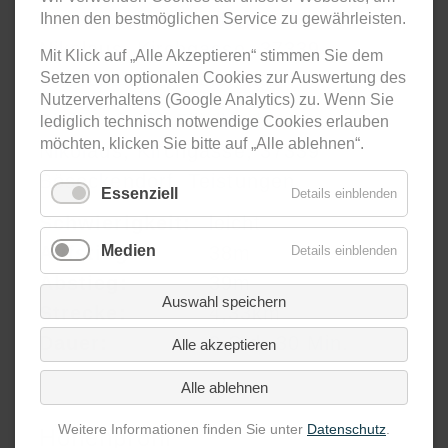
Start:
Kath. Filialkirche St.
Ihnen den bestmöglichen Service zu gewährleisten.
Nikolaus, Kirchgasse, 37339
Mit Klick auf „Alle Akzeptieren“ stimmen Sie dem
Böseckendorf, Teistungen
Setzen von optionalen Cookies zur Auswertung des
Nutzerverhaltens (Google Analytics) zu. Wenn Sie
Ziel:
Kath. Filialkirche St.
lediglich technisch notwendige Cookies erlauben
möchten, klicken Sie bitte auf „Alle ablehnen“.
Nikolaus, Kirchgasse, 37339
Böseckendorf, Teistungen
Essenziell
Details einblenden
Schwierigkeit:
leicht
Aufstieg:
Medien
38m
Details einblenden
Abstieg:
39m
Auswahl speichern
Strecke:
4,33km
Dauer:
3 Std. 30 Min.
Alle akzeptieren
Alle ablehnen
Weitere Informationen finden Sie unter
Datenschutz
.
Höhenprofil