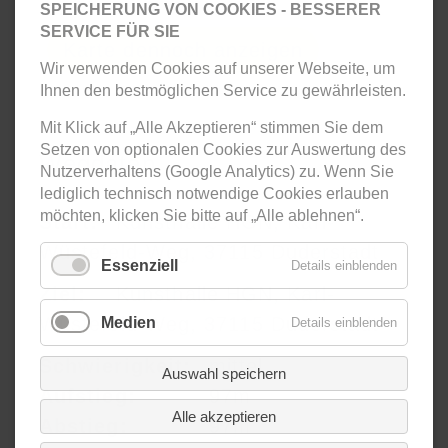
SPEICHERUNG VON COOKIES - BESSERER
SERVICE FÜR SIE
Karte dennoch anzeigen
Wir verwenden Cookies auf unserer Webseite, um
Ihnen den bestmöglichen Service zu gewährleisten.
Mit Klick auf „Alle Akzeptieren“ stimmen Sie dem
Setzen von optionalen Cookies zur Auswertung des
Wegdaten
Nutzerverhaltens (Google Analytics) zu. Wenn Sie
lediglich technisch notwendige Cookies erlauben
möchten, klicken Sie bitte auf „Alle ablehnen“.
Start:
Kunsthalle HGN, Karl-
Wüstefeld-Weg, 37115 Duderstadt
Essenziell
Details einblenden
Ziel:
Kunsthalle HGN, Karl-
Wüstefeld-Weg, 37115 Duderstadt
Medien
Details einblenden
Schwierigkeit:
mittel
Auswahl speichern
Aufstieg:
97m
Alle akzeptieren
Abstieg:
97m