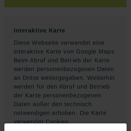
Interaktive Karte
Diese Webseite verwendet eine
interaktive Karte von Google Maps.
Beim Abruf und Betrieb der Karte
werden personenbezogenen Daten
an Dritte weitergegeben. Weiterhin
werden für den Abruf und Betrieb
der Karte personenbezogenen
Daten außer den technisch
notwendigen erhoben. Die Karte
verwendet Cookies.