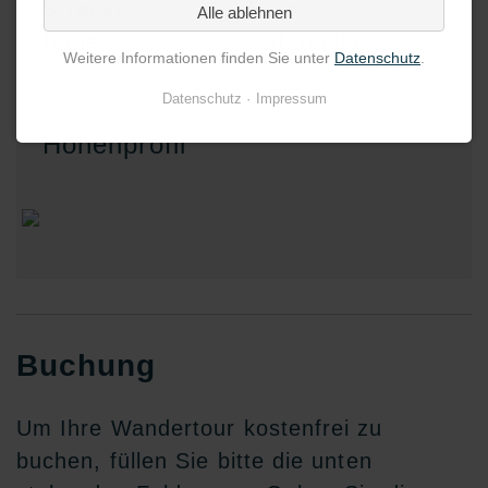
Strecke:
7,55km
Alle ablehnen
Dauer:
3 Std. 0 Min.
Weitere Informationen finden Sie unter
Datenschutz
.
Datenschutz
Impressum
Höhenprofil
Buchung
Um Ihre Wandertour kostenfrei zu
buchen, füllen Sie bitte die unten